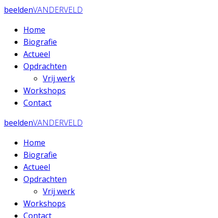
Ga
beelden
VANDERVELD
naar
Home
de
Biografie
inhoud
Actueel
Opdrachten
Vrij werk
Workshops
Contact
beelden
VANDERVELD
Home
Biografie
Actueel
Opdrachten
Vrij werk
Workshops
Contact