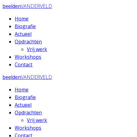
Ga
beelden
VANDERVELD
naar
Home
de
Biografie
inhoud
Actueel
Opdrachten
Vrij werk
Workshops
Contact
beelden
VANDERVELD
Home
Biografie
Actueel
Opdrachten
Vrij werk
Workshops
Contact