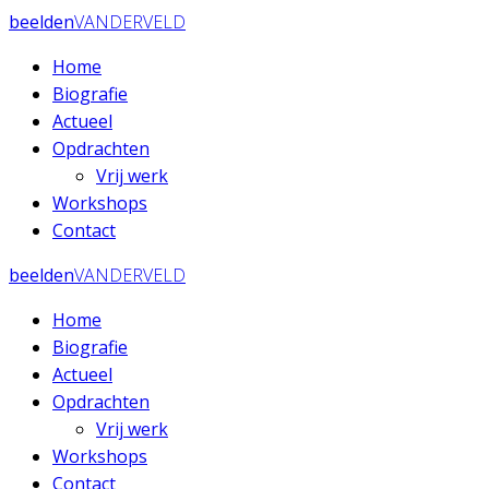
Ga
beelden
VANDERVELD
naar
Home
de
Biografie
inhoud
Actueel
Opdrachten
Vrij werk
Workshops
Contact
beelden
VANDERVELD
Home
Biografie
Actueel
Opdrachten
Vrij werk
Workshops
Contact